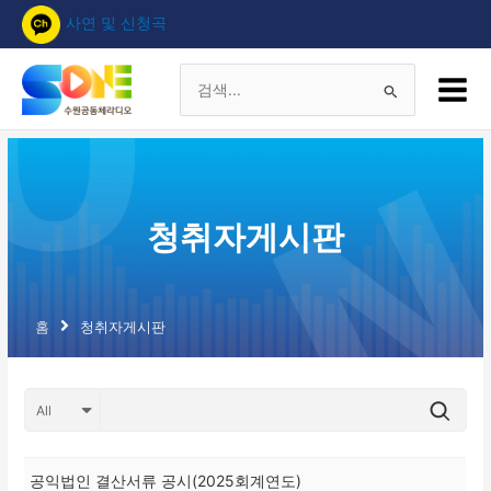
콘
사연 및 신청곡
텐
츠
Main
로
Menu
검
건
너
색
뛰
기
대
청취자게시판
상
홈
청취자게시판
공익법인 결산서류 공시(2025회계연도)