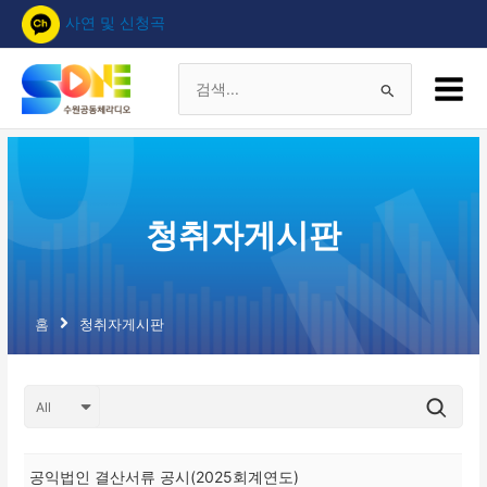
콘
사연 및 신청곡
텐
츠
Main
로
Menu
검
건
너
색
뛰
기
대
청취자게시판
상
홈
청취자게시판
공익법인 결산서류 공시(2025회계연도)