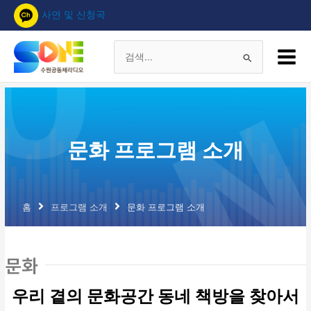
콘
사연 및 신청곡
텐
츠
Main
로
Menu
검
건
너
색
뛰
기
대
문화 프로그램 소개
상
홈
프로그램 소개
문화 프로그램 소개
문화
우리 곁의 문화공간 동네 책방을 찾아서