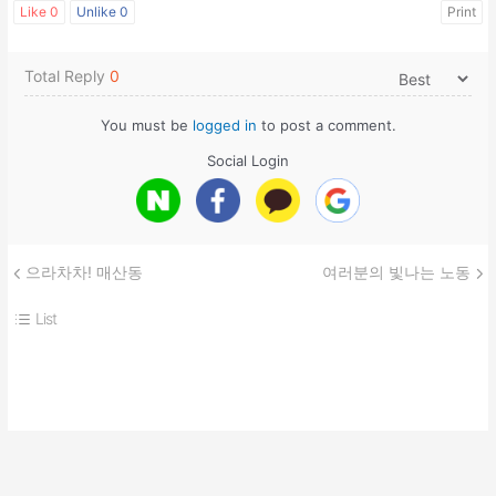
Like
0
Unlike
0
Print
Total Reply
0
You must be
logged in
to post a comment.
Social Login
으라차차! 매산동
여러분의 빛나는 노동
List