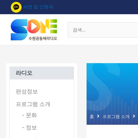
콘
사연 및 신청곡
텐
츠
로
검
건
색
너
대
뛰
상
기
라디오
편성정보
프로그램 소개
- 문화
홈
프로그램 소개
- 정보