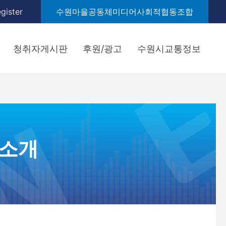
gister
수원마을공동체미디어사회적협동조합
청취자게시판
후원/광고
수원시교통정보
 소개