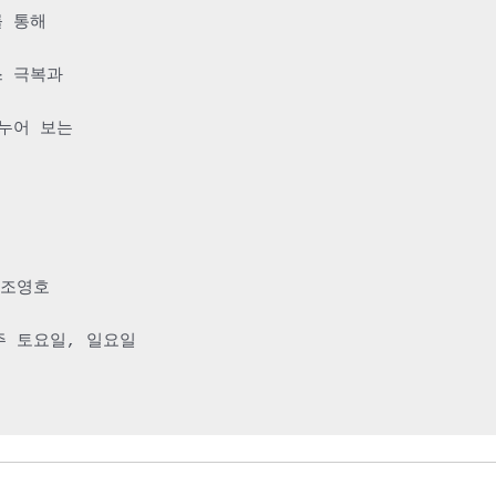
를 통해
 극복과 
누어 보는
 조영호
주 토요일, 일요일