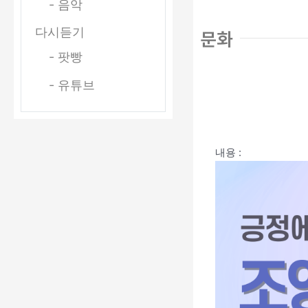
- 음악
다시듣기
문화
- 팟빵
- 유튜브
내용
: