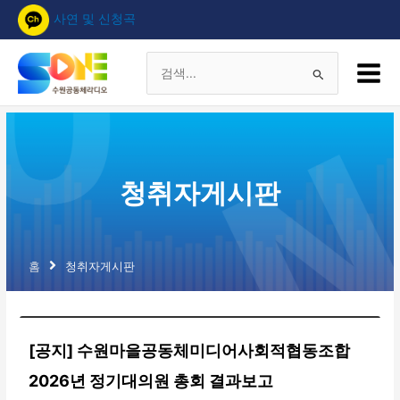
콘
사연 및 신청곡
텐
츠
Main
로
Menu
검
건
너
색
뛰
기
대
청취자게시판
상
홈
청취자게시판
[공지] 수원마을공동체미디어사회적협동조합
2026년 정기대의원 총회 결과보고