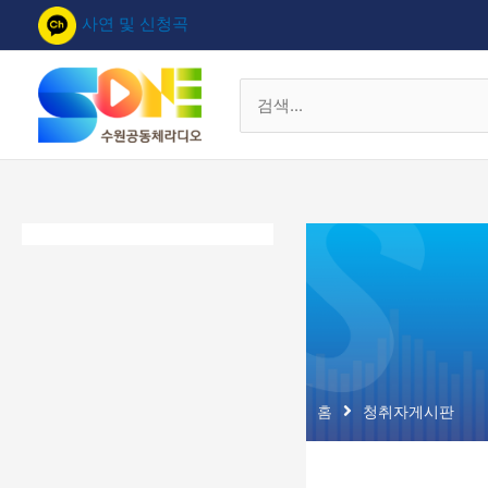
콘
사연 및 신청곡
텐
츠
로
검
건
색
너
대
뛰
상
기
홈
청취자게시판