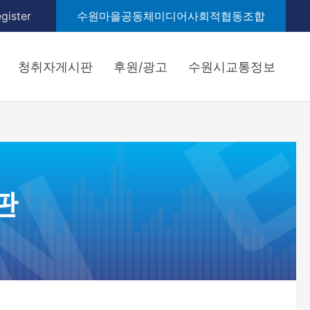
gister
수원마을공동체미디어사회적협동조합
청취자게시판
후원/광고
수원시교통정보
판