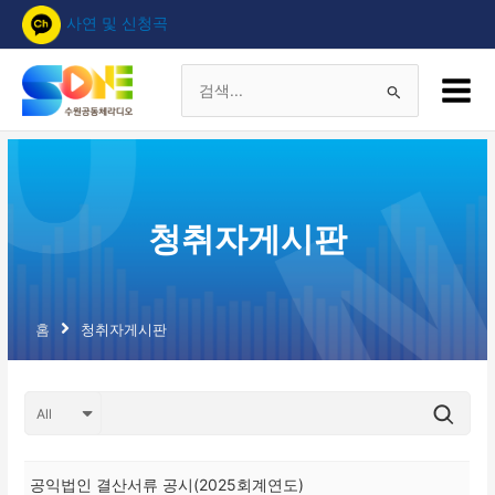
콘
사연 및 신청곡
텐
츠
Main
로
Menu
검
건
너
색
뛰
기
대
청취자게시판
상
홈
청취자게시판
공익법인 결산서류 공시(2025회계연도)