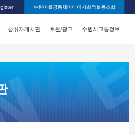
gister
수원마을공동체미디어사회적협동조합
청취자게시판
후원/광고
수원시교통정보
판