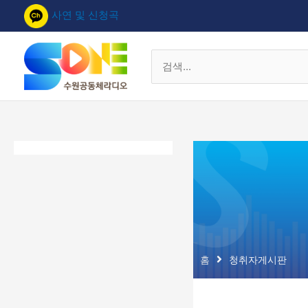
콘
사연 및 신청곡
텐
츠
로
검
건
색
너
대
뛰
상
기
홈
청취자게시판