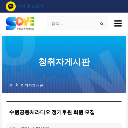
콘
사연 및 신청곡
텐
츠
Main
로
Menu
검
건
너
색
뛰
기
대
청취자게시판
상
홈
청취자게시판
수원공동체라디오 정기후원 회원 모집
등록일 : 2024-04-03 14:32