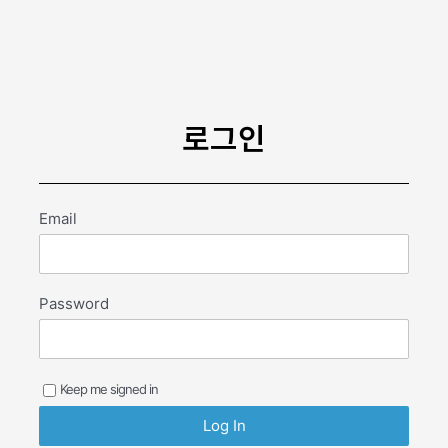
콘
텐
츠
로
건
너
로그인
뛰
기
Email
Password
Keep me signed in