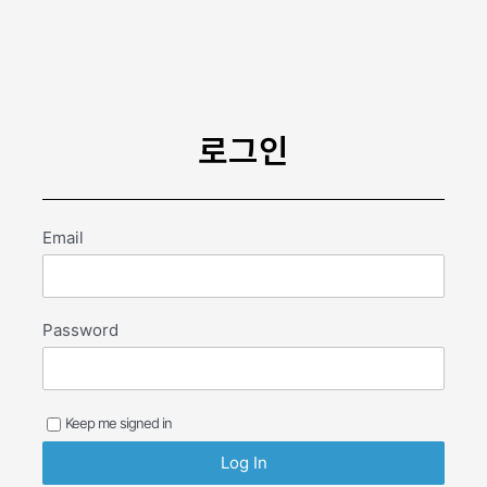
콘
텐
츠
로
건
너
로그인
뛰
기
Email
Password
Keep me signed in