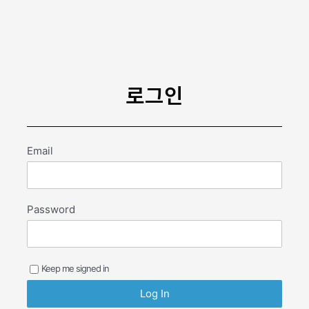
콘
텐
츠
로
건
너
로그인
뛰
기
Email
Password
Keep me signed in