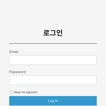
콘
텐
츠
로
건
너
로그인
뛰
기
Email
Password
Keep me signed in