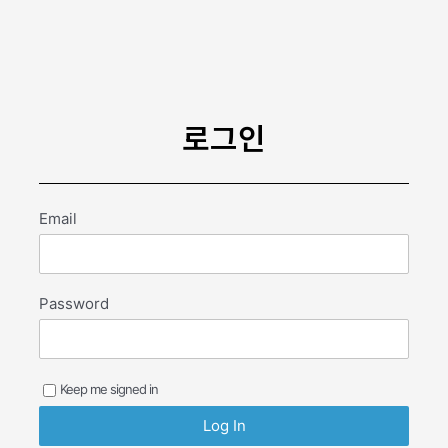
콘
텐
츠
로
건
너
로그인
뛰
기
Email
Password
Keep me signed in