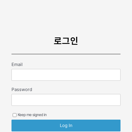
콘
텐
츠
로
건
너
로그인
뛰
기
Email
Password
Keep me signed in