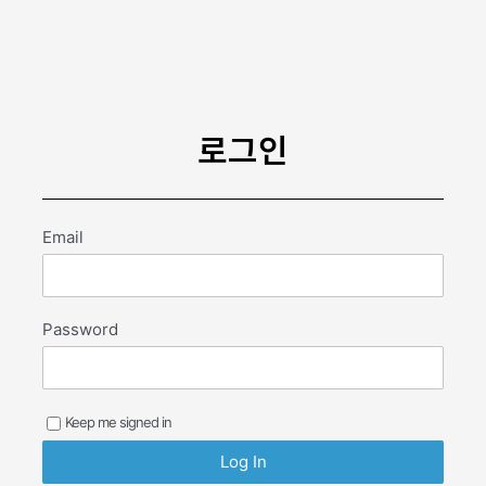
콘
텐
츠
로
건
너
로그인
뛰
기
Email
Password
Keep me signed in