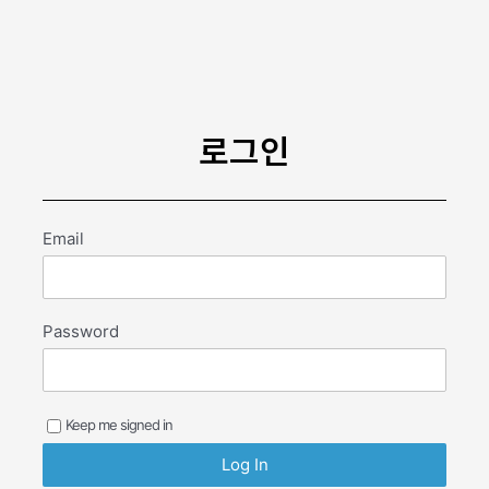
콘
텐
츠
로
건
너
로그인
뛰
기
Email
Password
Keep me signed in