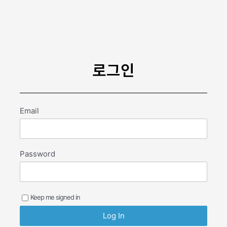
콘
텐
츠
로
건
너
로그인
뛰
기
Email
Password
Keep me signed in