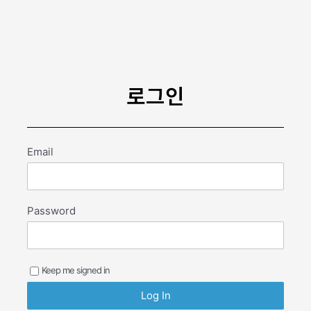
콘
텐
츠
로
건
너
로그인
뛰
기
Email
Password
Keep me signed in