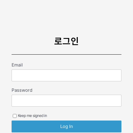
콘
텐
츠
로
건
너
로그인
뛰
기
Email
Password
Keep me signed in