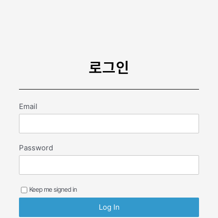
콘
텐
츠
로
건
너
로그인
뛰
기
Email
Password
Keep me signed in