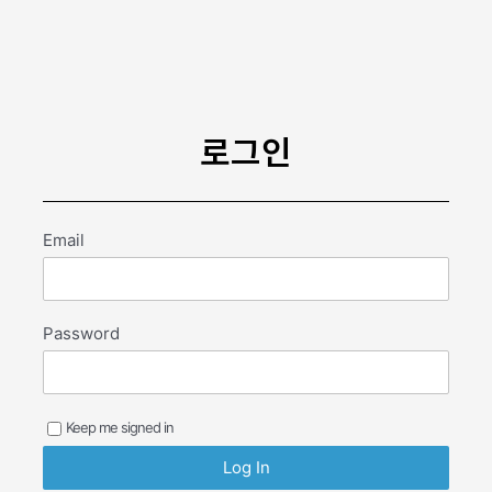
콘
텐
츠
로
건
너
로그인
뛰
기
Email
Password
Keep me signed in