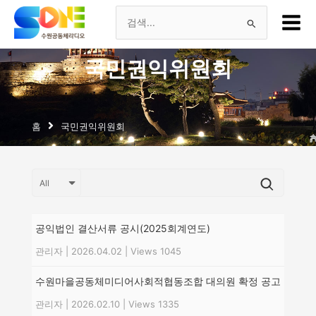
츠
Main
로
Menu
검
건
너
색
국민권익위원회
뛰
기
대
상
홈
국민권익위원회
공익법인 결산서류 공시(2025회계연도)
관리자
|
2026.04.02
|
Views 1045
수원마을공동체미디어사회적협동조합 대의원 확정 공고
관리자
|
2026.02.10
|
Views 1335