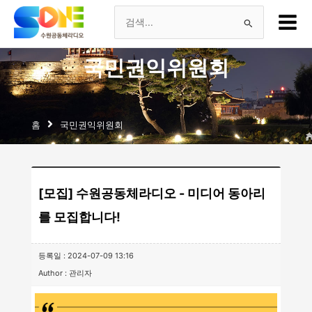
츠
Main
로
Menu
검
건
너
색
국민권익위원회
뛰
기
대
상
홈
국민권익위원회
[모집] 수원공동체라디오 - 미디어 동아리
를 모집합니다!
등록일 : 2024-07-09 13:16
Author : 관리자