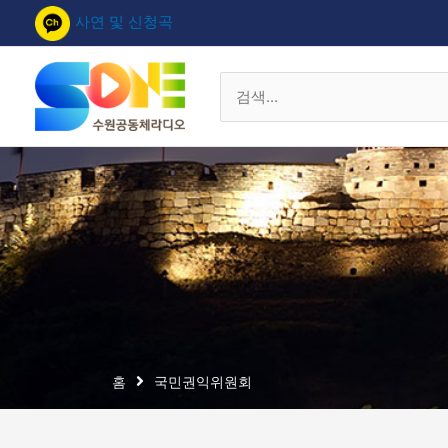
콘
사연 및 신청곡
텐
츠
로
검
건
색
너
대
뛰
상
기
홈
국민권익위원회