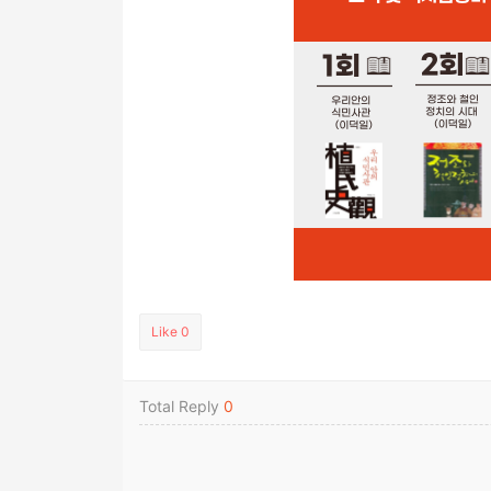
Like
0
Total Reply
0