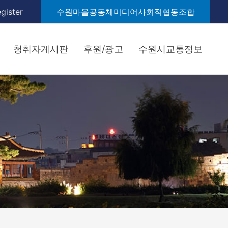
gister
수원마을공동체미디어사회적협동조합
청취자게시판
후원/광고
수원시교통정보