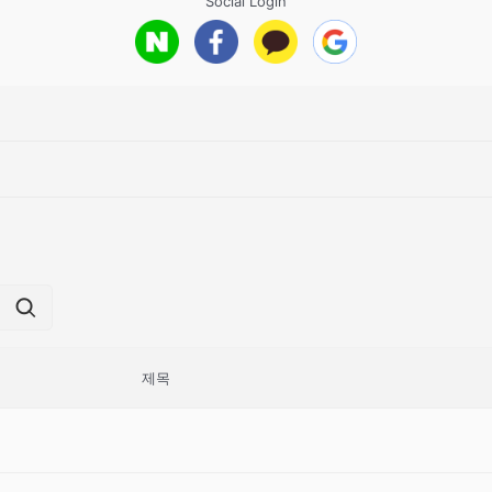
Social Login
제목