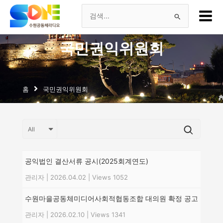
츠
Main
로
Menu
검
건
너
색
국민권익위원회
뛰
기
대
상
홈
국민권익위원회
공익법인 결산서류 공시(2025회계연도)
관리자
|
2026.04.02
|
Views 1052
수원마을공동체미디어사회적협동조합 대의원 확정 공고
관리자
|
2026.02.10
|
Views 1341