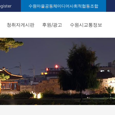
gister
수원마을공동체미디어사회적협동조합
청취자게시판
후원/광고
수원시교통정보