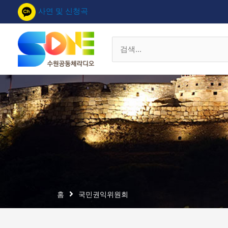
콘
사연 및 신청곡
텐
츠
로
검
건
색
너
대
뛰
상
기
홈
국민권익위원회