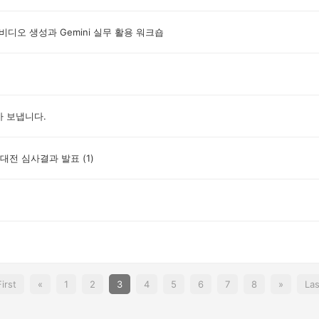
비디오 생성과 Gemini 실무 활용 워크숍
아 보냅니다.
창작대전 심사결과 발표
(1)
First
«
1
2
3
4
5
6
7
8
»
Las