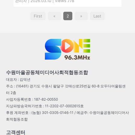
관리자
|
2026.03.10
|
Views 778
First
«
2
»
Last
수원마을공동체미디어사회적협동조합
대표자 : 김덕년
주소 : (16461) 경기도 수원시 팔달구 갓매산로25번길 60-8 모두다어울림센
터 2층
사업자등록번호 : 187-82-00550
지상파방송국허가번호 : 11-2202-07-0002615호
후원 계좌번호 : (농협) 301-0305-0146-11 / 예금주: 수원마을공동체미디어사
회적협동조합
고객센터