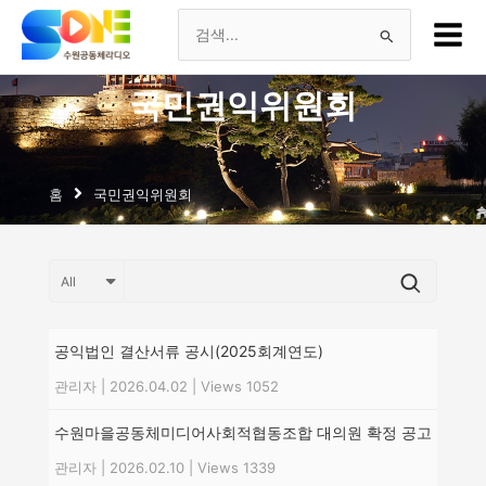
츠
Main
로
Menu
검
건
너
색
국민권익위원회
뛰
기
대
상
홈
국민권익위원회
공익법인 결산서류 공시(2025회계연도)
관리자
|
2026.04.02
|
Views 1052
수원마을공동체미디어사회적협동조합 대의원 확정 공고
관리자
|
2026.02.10
|
Views 1339