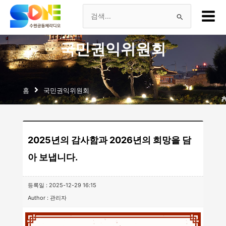
츠
Main
로
Menu
검
건
너
색
국민권익위원회
뛰
기
대
상
홈
국민권익위원회
2025년의 감사함과 2026년의 희망을 담
아 보냅니다.
등록일 : 2025-12-29 16:15
Author : 관리자