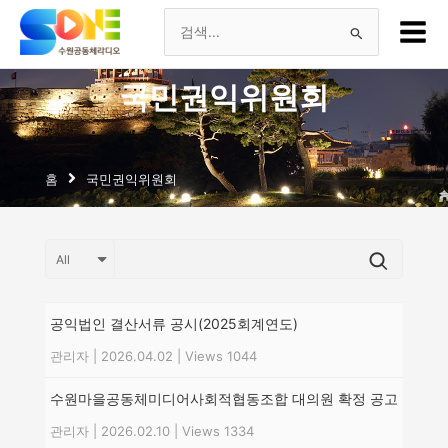
츠
Main
로
Menu
검
건
너
색
국민권익위원회
뛰
기
대
상
홈
국민권익위원회
공익법인 결산서류 공시(2025회계연도)
관리자
|
2026.04.02
|
Views 1044
수원마을공동체미디어사회적협동조합 대의원 확정 공고
관리자
|
2026.02.10
|
Views 1334