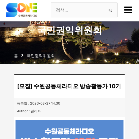
츠
Main
로
Menu
검
건
너
색
국민권익위원회
뛰
기
대
상
홈
국민권익위원회
[모집] 수원공동체라디오 방송활동가 10기
등록일 : 2026-03-27 14:30
Author : 관리자