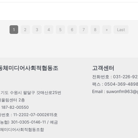
1
2
3
4
5
6
7
8
»
Last
동체미디어사회적협동조
고객센터
전화번호 : 031-226-922
팩스 : 0504-369-489
Email : suwonfm963@
1) 경기도 수원시 팔달구 갓매산로25번
다어울림센터 2층
87-82-00550
: 11-2202-07-0002615호
협) 301-0305-0146-11 / 예금
동체미디어사회적협동조합