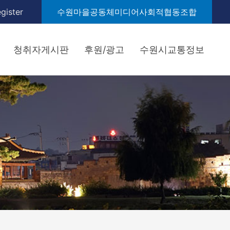
gister
수원마을공동체미디어사회적협동조합
청취자게시판
후원/광고
수원시교통정보