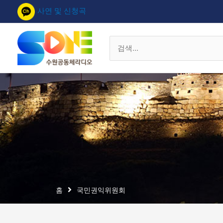
콘
사연 및 신청곡
텐
츠
로
검
건
색
너
대
뛰
상
기
홈
국민권익위원회