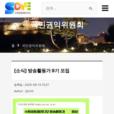
츠
Main
로
Menu
검
건
너
색
국민권익위원회
뛰
기
대
상
홈
국민권익위원회
[소식] 방송활동가 9기 모집
등록일 : 2025-08-13 13:27
Author : 관리자