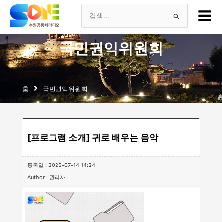
츠
Main
로
Menu
검
건
너
색
국민권익위원회
뛰
기
대
상
홈
국민권익위원회
[프로그램 소개] 귀로 배우는 음악
등록일 : 2025-07-14 14:34
Author : 관리자