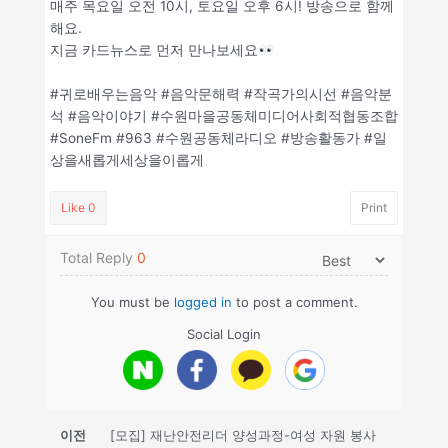
매주 목요일 오전 10시, 토요일 오후 6시! 방송으로 함께
해요.
지금 카드뉴스로 먼저 만나보세요
#귀로배우는음악 #음악문해력 #작곡가의시선 #음악분
석 #음악이야기 #수원마을공동체미디어사회적협동조합
#SoneFm #963 #수원공동체라디오 #방송활동가 #일
상을새롭게세상을이롭게
Like
0
Print
Total Reply
0
You must be
logged in
to post a comment.
Social Login
이전
[모집] 재난안전리더 양성과정-여성 자원 봉사