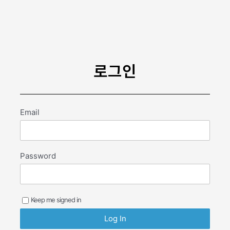
콘
텐
츠
로
건
너
로그인
뛰
기
Email
Password
Keep me signed in