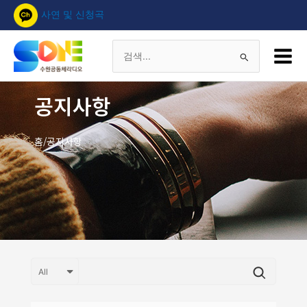
콘
사연 및 신청곡
텐
츠
Main
로
Menu
검
건
너
색
공지사항
뛰
기
대
홈/공지사항
상