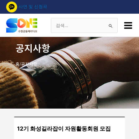
콘
사연 및 신청곡
텐
츠
Main
로
Menu
검
건
너
색
공지사항
뛰
기
대
홈/공지사항
상
12기 화성길라잡이 자원활동회원 모집