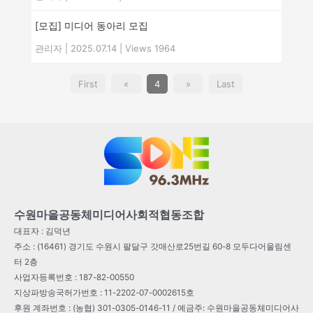
[모집] 미디어 동아리 모집
관리자
|
2025.07.14
|
Views 1964
First
«
4
»
Last
수원마을공동체미디어사회적협동조합
대표자 : 김덕년
주소 : (16461) 경기도 수원시 팔달구 갓매산로25번길 60-8 모두다어울림센
터 2층
사업자등록번호 : 187-82-00550
지상파방송국허가번호 : 11-2202-07-0002615호
후원 계좌번호 : (농협) 301-0305-0146-11 / 예금주: 수원마을공동체미디어사