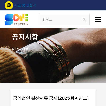
콘
사연 및 신청곡
텐
츠
Main
로
Menu
검
건
너
색
공지사항
뛰
기
대
홈/공지사항
상
공익법인 결산서류 공시(2025회계연도)