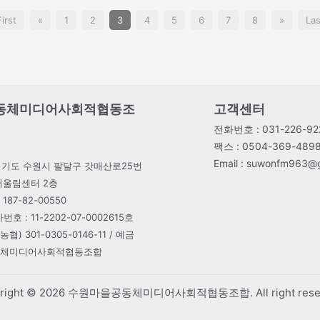
First
«
1
2
3
4
5
6
7
8
»
Las
동체미디어사회적협동조
고객센터
전화번호 : 031-226-922
팩스 : 0504-369-489
Email : suwonfm963@
1) 경기도 수원시 팔달구 갓매산로25번
다어울림센터 2층
87-82-00550
: 11-2202-07-0002615호
협) 301-0305-0146-11 / 예금
동체미디어사회적협동조합
yright © 2026 수원마을공동체미디어사회적협동조합. All right reser