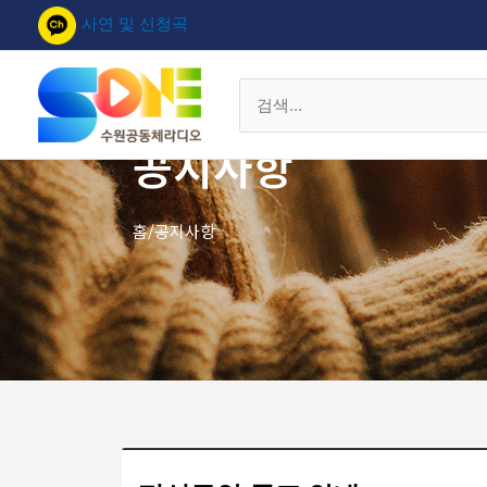
콘
사연 및 신청곡
텐
츠
로
검
건
색
너
공지사항
대
뛰
상
기
홈/공지사항