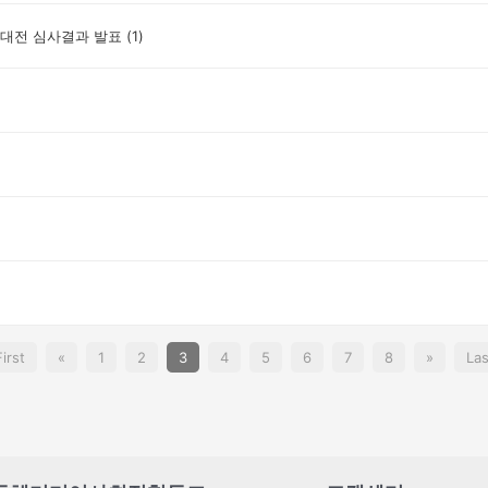
창작대전 심사결과 발표
(1)
First
«
1
2
3
4
5
6
7
8
»
Las