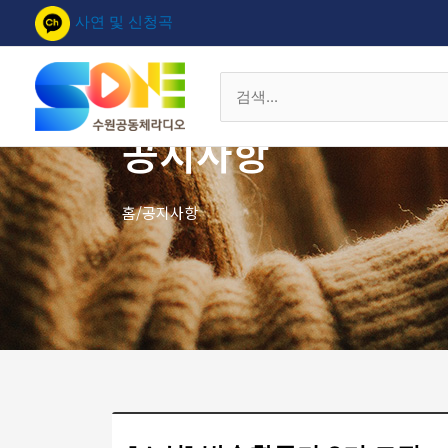
콘
사연 및 신청곡
텐
츠
로
검
건
색
너
공지사항
대
뛰
상
기
홈/공지사항