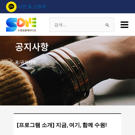
콘
사연 및 신청곡
텐
츠
Main
로
Menu
검
건
너
색
공지사항
뛰
기
대
홈/공지사항
상
[프로그램 소개] 지금, 여기, 함께 수원!