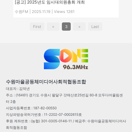
[공고] 2025년도 임시대의원총회 개최
수원FM
|
2025.11.19
|
Views 1261
First
«
3
»
Last
수원마을공동체미디어사회적협동조합
대표자 : 김덕년
주소 : (16461) 경기도 수원시 팔달구 갓매산로25번길 60-8 모두다어울림센
터 2층
사업자등록번호 : 187-82-00550
지상파방송국허가번호 : 11-2202-07-0002615호
후원 계좌번호 : (농협) 301-0305-0146-11 / 예금주: 수원마을공동체미디어사
회적협동조합