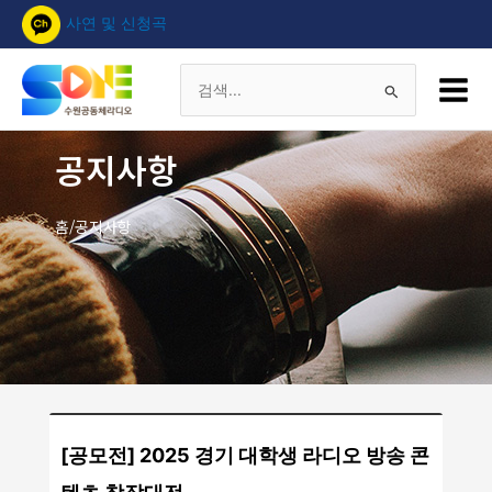
콘
사연 및 신청곡
텐
츠
Main
로
Menu
검
건
너
색
공지사항
뛰
기
대
홈/공지사항
상
[공모전] 2025 경기 대학생 라디오 방송 콘