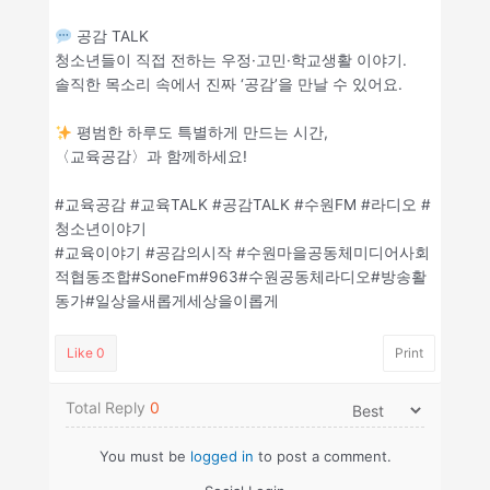
공감 TALK
청소년들이 직접 전하는 우정·고민·학교생활 이야기.
솔직한 목소리 속에서 진짜 ‘공감’을 만날 수 있어요.
평범한 하루도 특별하게 만드는 시간,
〈교육공감〉과 함께하세요!
#교육공감 #교육TALK #공감TALK #수원FM #라디오 #
청소년이야기
#교육이야기 #공감의시작 #수원마을공동체미디어사회
적협동조합#SoneFm#963#수원공동체라디오#방송활
동가#일상을새롭게세상을이롭게
Like
0
Print
Total Reply
0
You must be
logged in
to post a comment.