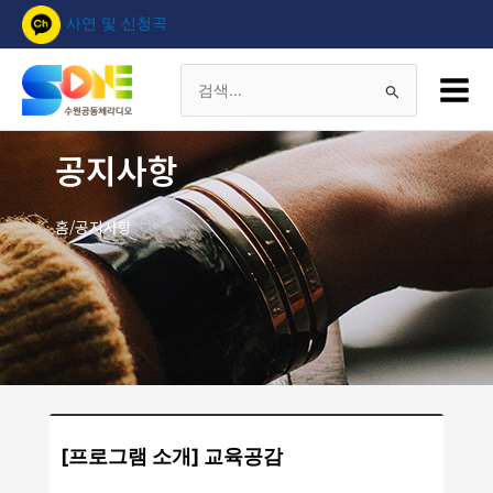
콘
사연 및 신청곡
텐
츠
Main
로
Menu
검
건
너
색
공지사항
뛰
기
대
홈/공지사항
상
[프로그램 소개] 교육공감