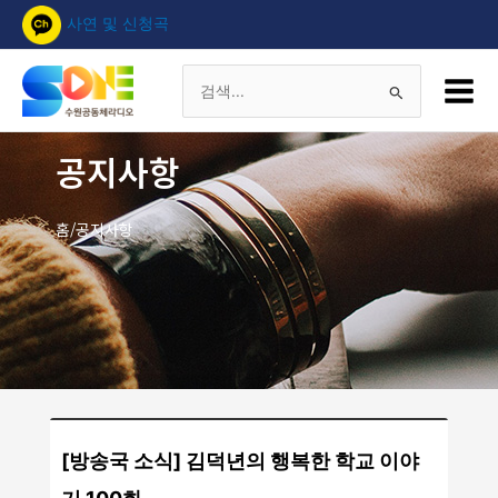
콘
사연 및 신청곡
텐
츠
Main
로
Menu
검
건
너
색
공지사항
뛰
기
대
홈/공지사항
상
[방송국 소식] 김덕년의 행복한 학교 이야